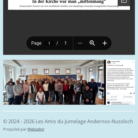
© 2024 - 2026 Les Amis du Jumelage Andernos-Nussloch
Propulsé par
Webador