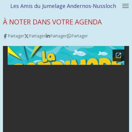
Les Amis du Jumelage Andernos-Nussloch
Passer
au
À NOTER DANS VOTRE AGENDA
contenu
principal
Partager
Partager
Partager
Partager